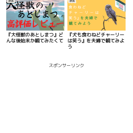
映画
映画
におすすめ
『大怪獣のあとしまつ』ど
『犬も食わねどチャーリー
んな後始末か観てみたくて
は笑う』を夫婦で観てみよ
う
スポンサーリンク