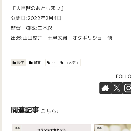
『大怪獣のあとしまつ』
公開日:2022年2月4日
監督・脚本:三木聡
出演:山田涼介・土屋太鳳・オダギリジョー他
映画
鑑賞
SF
コメディ
FOLL
関連記事
こちら↓
映画
映画