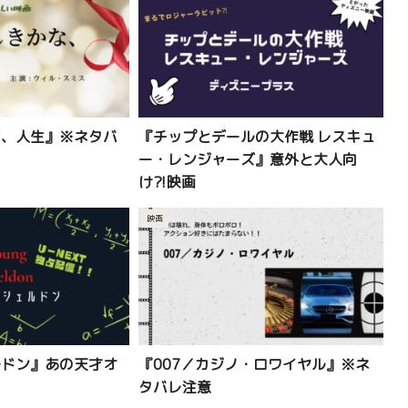
な、人生』※ネタバ
『チップとデールの大作戦 レスキュ
ー・レンジャーズ』意外と大人向
け⁈映画
映画
ルドン』あの天才オ
『007／カジノ・ロワイヤル』※ネ
タバレ注意